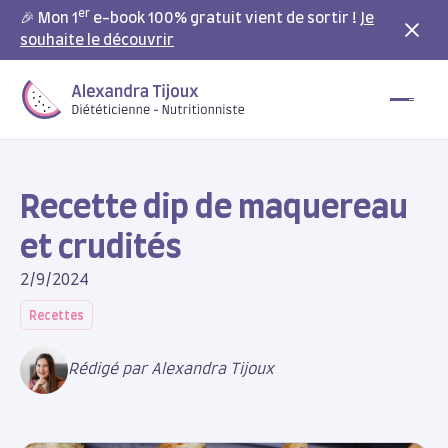
er
🎉 Mon 1
e-book 100% gratuit vient de sortir !
Je
souhaite le découvrir
Recette dip de maquereau
et crudités
2/9/2024
Recettes
Rédigé par Alexandra Tijoux