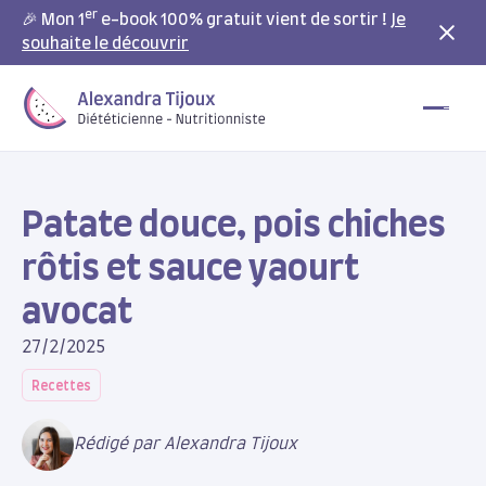
er
🎉 Mon 1
e-book 100% gratuit vient de sortir !
Je
souhaite le découvrir
Patate douce, pois chiches
rôtis et sauce yaourt
avocat
27/2/2025
Recettes
Rédigé par Alexandra Tijoux