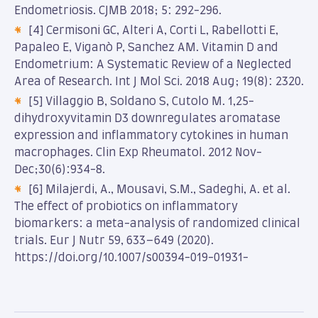
Endometriosis. CJMB 2018; 5: 292-296.
[4] Cermisoni GC, Alteri A, Corti L, Rabellotti E,
Papaleo E, Viganò P, Sanchez AM. Vitamin D and
Endometrium: A Systematic Review of a Neglected
Area of Research. Int J Mol Sci. 2018 Aug; 19(8): 2320.
[5] Villaggio B, Soldano S, Cutolo M. 1,25-
dihydroxyvitamin D3 downregulates aromatase
expression and inflammatory cytokines in human
macrophages. Clin Exp Rheumatol. 2012 Nov-
Dec;30(6):934-8.
[6] Milajerdi, A., Mousavi, S.M., Sadeghi, A. et al.
The effect of probiotics on inflammatory
biomarkers: a meta-analysis of randomized clinical
trials. Eur J Nutr 59, 633–649 (2020).
https://doi.org/10.1007/s00394-019-01931-